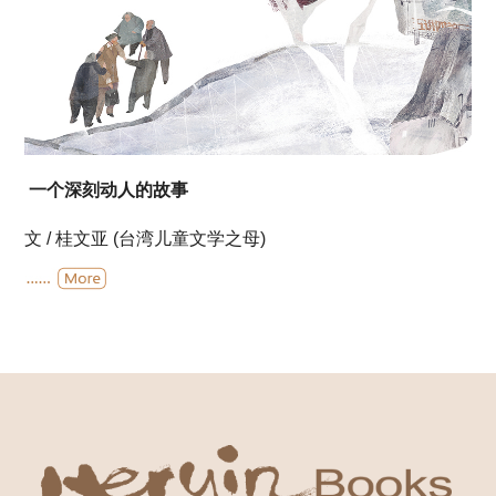
一个深刻动人的故事
文 / 桂文亚 (台湾儿童文学之母)
1949年3月，雪英以第一名成绩考上台湾护理培训队，离
开苏州老家「出去见见世面」，这一去，不到一个月，雪
英隔着一个台湾海峡，再不能回去。梦中的家乡和日夜思
念的家人，如白云蓝天的一只遨游快意的风筝，突如其来
遭遇乌云暴风，断了归乡路…..
十年生死两茫茫，家书欲寄何处寄？又何止十年？是四十