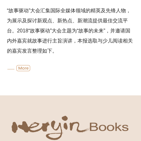
“故事驱动”大会汇集国际全媒体领域的精英及先锋人物，
为展示及探讨新观点、新热点、新潮流提供最佳交流平
台。2018“故事驱动”大会主题为“故事的未来”，并邀请国
内外嘉宾就故事进行主旨演讲，本报选取与少儿阅读相关
的嘉宾发言整理如下。
周逸芬：探索图画书的永恒之美
《余光中诗画集》这本图画书制作时间超过
6
年。以《一枚铜币》
为例，这首诗的插画一波
三折，前后经历了三位画家，才得以成
稿。第一位是中央美院的老师，他是纯艺术界的大师，作品很有
味道、很清新、很大气。但是纯艺术的插画作品和我理想中的还
有很大的差距。第二位是
毕业于台湾师范大学美术研究所的年轻
画家，他非常认真地完成了所有草图，并反复修改了半年，
但他
的插画仍没有办法支撑余光中老师的文字。我潜意识里是想找一